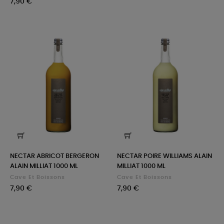
Prix
7,90 €
NECTAR ABRICOT BERGERON
NECTAR POIRE WILLIAMS ALAIN
ALAIN MILLIAT 1000 ML
MILLIAT 1000 ML
Cave Et Boissons
Cave Et Boissons
Prix
Prix
7,90 €
7,90 €