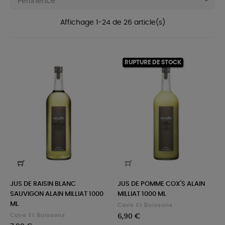

Pertinence
Affichage 1-24 de 26 article(s)
RUPTURE DE STOCK
JUS DE RAISIN BLANC
JUS DE POMME COX'S ALAIN
SAUVIGON ALAIN MILLIAT 1000
MILLIAT 1000 ML
ML
Cave Et Boissons
Cave Et Boissons
Prix
6,90 €