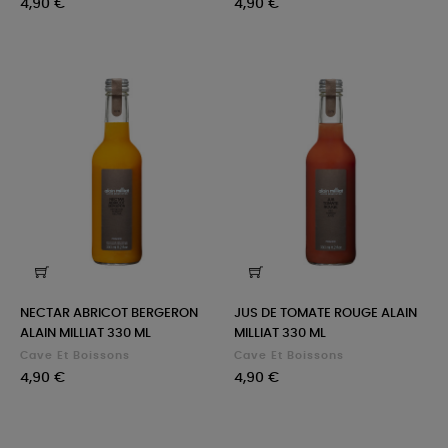
Prix
Prix
4,90 €
4,90 €
NECTAR ABRICOT BERGERON
JUS DE TOMATE ROUGE ALAIN
ALAIN MILLIAT 330 ML
MILLIAT 330 ML
Cave Et Boissons
Cave Et Boissons
Prix
Prix
4,90 €
4,90 €