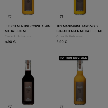
JUS CLEMENTINE CORSE ALAIN
JUS MANDARINE TARDIVO DI
MILLIAT 330 ML
CIACULLI ALAIN MILLIAT 330 ML
Cave Et Boissons
Cave Et Boissons
Prix
Prix
4,90 €
5,90 €
RUPTURE DE STOCK