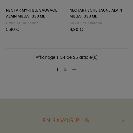
NECTAR MYRTILLE SAUVAGE
NECTAR PECHE JAUNE ALAIN
ALAIN MILLIAT 330 ML
MILLIAT 330 ML
Cave Et Boissons
Cave Et Boissons
Prix
Prix
5,90 €
4,90 €
Affichage 1-24 de 26 article(s)
1
2
EN SAVOIR PLUS
