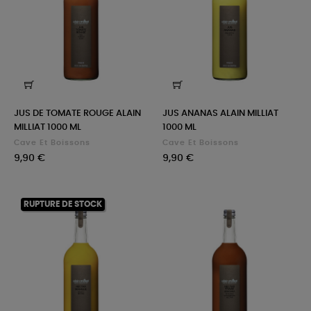
JUS DE TOMATE ROUGE ALAIN
JUS ANANAS ALAIN MILLIAT
MILLIAT 1000 ML
1000 ML
Cave Et Boissons
Cave Et Boissons
Prix
Prix
9,90 €
9,90 €
RUPTURE DE STOCK