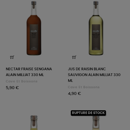
NECTAR FRAISE SENGANA
JUS DE RAISIN BLANC
ALAIN MILLIAT 330 ML
SAUVIGON ALAIN MILLIAT 330
ML
Cave Et Boissons
Prix
Cave Et Boissons
5,90 €
Prix
4,90 €
RUPTURE DE STOCK