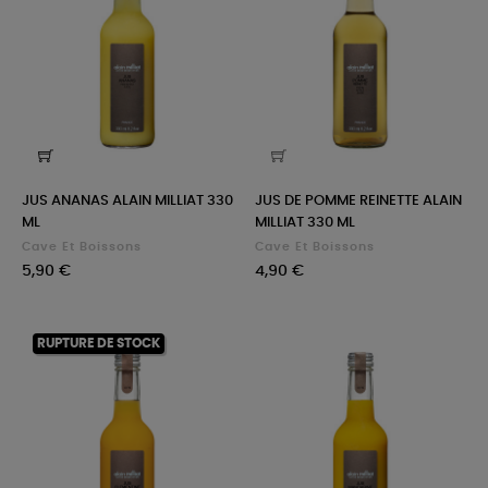
JUS ANANAS ALAIN MILLIAT 330
JUS DE POMME REINETTE ALAIN
ML
MILLIAT 330 ML
Cave Et Boissons
Cave Et Boissons
Prix
Prix
5,90 €
4,90 €
RUPTURE DE STOCK