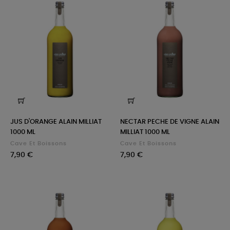
JUS D'ORANGE ALAIN MILLIAT
NECTAR PECHE DE VIGNE ALAIN
1000 ML
MILLIAT 1000 ML
Cave Et Boissons
Cave Et Boissons
Prix
Prix
7,90 €
7,90 €