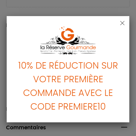
La description
Ingrédients :
10% DE RÉDUCTION SUR
Jus d'ananas 100 %.
VOTRE PREMIÈRE
Se conserve 3 jours au réfrigérateur après ouverture.
COMMANDE AVEC LE
CODE PREMIERE10
Détails du produit
Commentaires