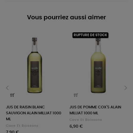
Vous pourriez aussi aimer
RUPTURE DE STOCK
‹
›
JUS DE RAISIN BLANC
JUS DE POMME COX'S ALAIN
SAUVIGON ALAIN MILLIAT 1000
MILLIAT 1000 ML
ML
Cave Et Boissons
Cave Et Boissons
Prix
6,90 €
Prix
7,90 €