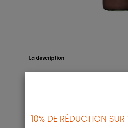
La description
Ingrédients :
Pulpe de pêche de vigne 50%, eau, sucre, acidif
Se conserve 3 jours au réfrigérateur après ouv
10% DE RÉDUCTION SUR