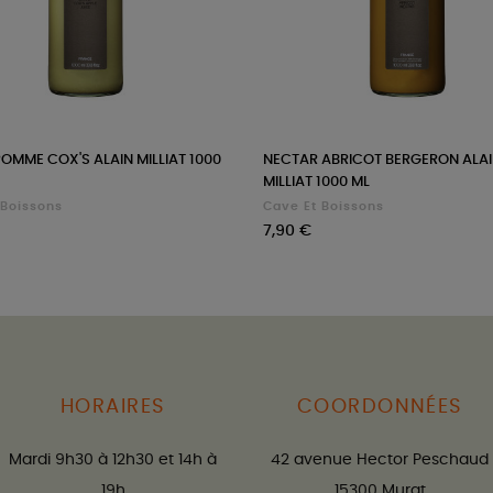
POMME COX'S ALAIN MILLIAT 1000
NECTAR ABRICOT BERGERON ALA
MILLIAT 1000 ML
 Boissons
Cave Et Boissons
Prix
7,90 €
HORAIRES
COORDONNÉES
Mardi 9h30 à 12h30 et 14h à
42 avenue Hector Peschaud
19h
15300 Murat