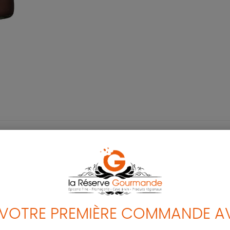
iant : acide citrique, antioxydant : acide ascorbique.
erture.
 VOTRE PREMIÈRE COMMANDE AV