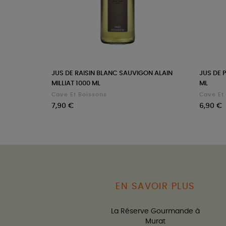
JUS DE RAISIN BLANC SAUVIGON ALAIN
JUS DE 
MILLIAT 1000 ML
ML
Cave Et Boissons
Cave Et
Prix
Prix
7,90 €
6,90 €
EN SAVOIR PLUS
La Réserve Gourmande à
Murat