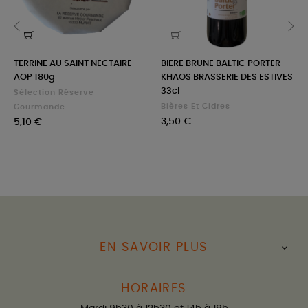
‹
›
TERRINE AU SAINT NECTAIRE
BIERE BRUNE BALTIC PORTER
AOP 180g
KHAOS BRASSERIE DES ESTIVES
33cl
Sélection Réserve
Bières Et Cidres
Gourmande
Prix
Prix
3,50 €
5,10 €
EN SAVOIR PLUS

HORAIRES