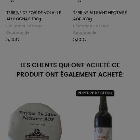
‹
›
TERRINE DE FOIE DE VOLAILLE
TERRINE AU SAINT NECTAIRE
AU COGNAC 180g
AOP 180g
Sélection Réserve
Sélection Réserve
Gourmande
Gourmande
Prix
Prix
5,10 €
5,10 €
LES CLIENTS QUI ONT ACHETÉ CE
PRODUIT ONT ÉGALEMENT ACHETÉ:
RUPTURE DE STOCK