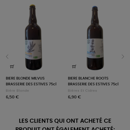
‹
›
BIERE BLONDE MILVUS
BIERE BLANCHE ROOTS
BRASSERIE DES ESTIVES 75cl
BRASSERIE DES ESTIVES 75cl
Bière Blonde
Bières Et Cidres
Prix
Prix
6,50 €
6,90 €
LES CLIENTS QUI ONT ACHETÉ CE
PRODUIT ONT ÉGALEMENT ACHETÉ: