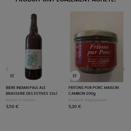
‹
›
BIERE INDIAN PALE ALE
FRITONS PUR PORC MAISON
BRASSERIE DES ESTIVES 33cl
CAMBON 200g
Bières Et Cidres
Produits Régionnaux
Prix
Prix
3,50 €
5,20 €